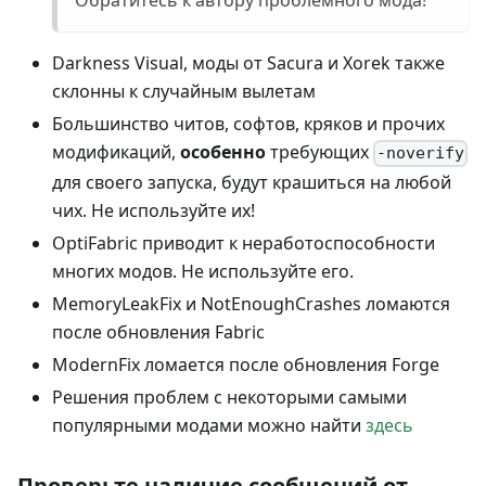
Обратитесь к автору проблемного мода!
Darkness Visual, моды от Sacura и Xorek также
склонны к случайным вылетам
Большинство читов, софтов, кряков и прочих
модификаций,
особенно
требующих
-noverify
для своего запуска, будут крашиться на любой
чих. Не используйте их!
OptiFabric приводит к неработоспособности
многих модов. Не используйте его.
MemoryLeakFix и NotEnoughCrashes ломаются
после обновления Fabric
ModernFix ломается после обновления Forge
Решения проблем с некоторыми самыми
популярными модами можно найти
здесь
Проверьте наличие сообщений от