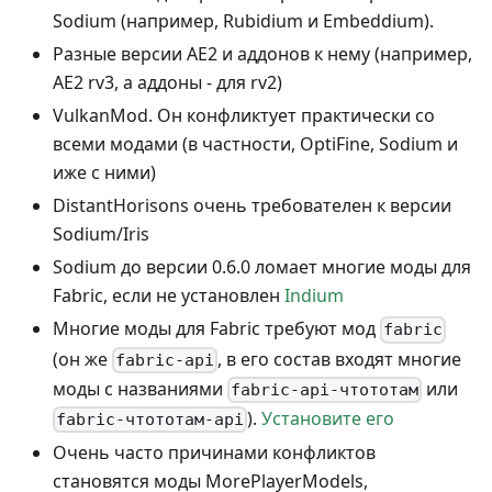
Sodium (например, Rubidium и Embeddium).
Разные версии AE2 и аддонов к нему (например,
AE2 rv3, а аддоны - для rv2)
VulkanMod. Он конфликтует практически со
всеми модами (в частности, OptiFine, Sodium и
иже с ними)
DistantHorisons очень требователен к версии
Sodium/Iris
Sodium до версии 0.6.0 ломает многие моды для
Fabric, если не установлен
Indium
Многие моды для Fabric требуют мод
fabric
(он же
, в его состав входят многие
fabric-api
моды с названиями
или
fabric-api-чтототам
).
Установите его
fabric-чтототам-api
Очень часто причинами конфликтов
становятся моды MorePlayerModels,